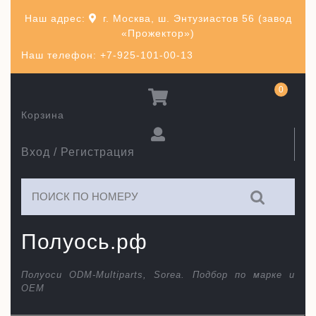
Перейти
Наш адрес:
г. Москва, ш. Энтузиастов 56 (завод
к
«Прожектор»)
содержимому
Наш телефон: +7-925-101-00-13
0
Корзина
Вход / Регистрация
Искать:
Полуось.рф
Полуоси ODM-Multiparts, Sorea. Подбор по марке и
ОЕМ