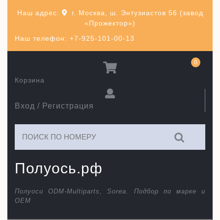
Перейти
Наш адрес:
г. Москва, ш. Энтузиастов 56 (завод
к
«Прожектор»)
содержимому
Наш телефон: +7-925-101-00-13
0
Корзина
Вход / Регистрация
Искать:
Полуось.рф
Полуоси ODM-Multiparts, Sorea. Подбор по марке и
ОЕМ