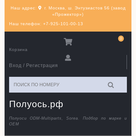
Перейти
Наш адрес:
г. Москва, ш. Энтузиастов 56 (завод
к
«Прожектор»)
содержимому
Наш телефон: +7-925-101-00-13
0
Корзина
Вход / Регистрация
Искать:
Полуось.рф
Полуоси ODM-Multiparts, Sorea. Подбор по марке и
ОЕМ