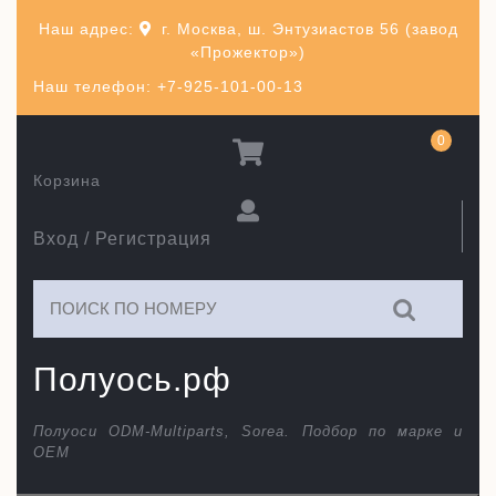
Перейти
Наш адрес:
г. Москва, ш. Энтузиастов 56 (завод
к
«Прожектор»)
содержимому
Наш телефон: +7-925-101-00-13
0
Корзина
Вход / Регистрация
Искать:
Полуось.рф
Полуоси ODM-Multiparts, Sorea. Подбор по марке и
ОЕМ