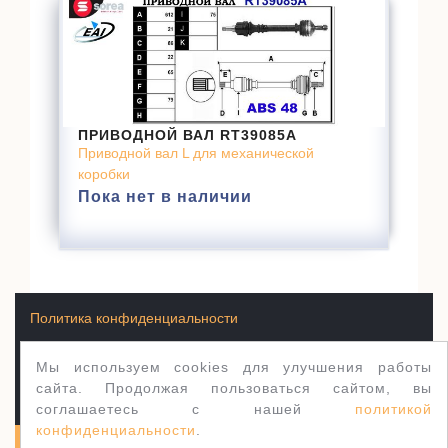
ПРИВОДНОЙ ВАЛ RT39085A
Приводной вал L для механической
коробки
Пока нет в наличии
Политика конфиденциальности
Мы используем cookies для улучшения работы
Условия продажи товаров
сайта. Продолжая пользоваться сайтом, вы
соглашаетесь с нашей
политикой
конфиденциальности
.