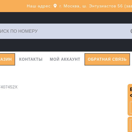
Наш адрес:
г. Москва, ш. Энтузиастов 56 (з
ь:
ГАЗИН
КОНТАКТЫ
МОЙ АККАУНТ
ОБРАТНАЯ СВЯЗЬ
7407452X