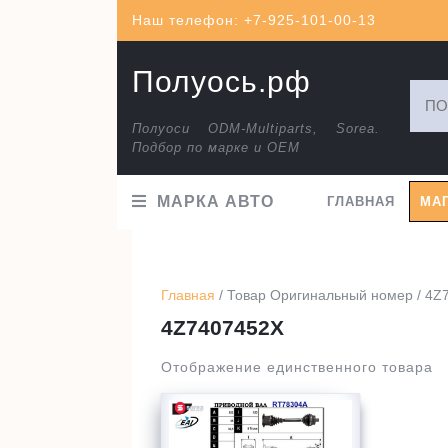
Перейти
Наш телефон: +7-925-101-00-13
к
содержимому
Полуось.рф
Искат
Полуоси ODM-Multiparts, Sorea.
Подбор по марке и ОЕМ
МАРКА АВТО
ГЛАВНАЯ
МА
Главная
/ Товар Оригинальный номер / 4Z
4Z7407452X
Отображение единственного товара