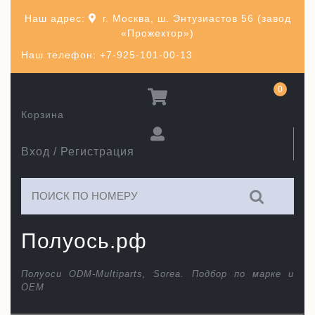
Перейти
Наш адрес:
г. Москва, ш. Энтузиастов 56 (завод
к
«Прожектор»)
содержимому
Наш телефон: +7-925-101-00-13
0
Корзина
Вход / Регистрация
Искать:
Полуось.рф
Полуоси ODM-Multiparts, Sorea. Подбор по марке и
ОЕМ