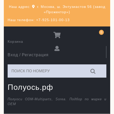
Перейти
Наш адрес:
г. Москва, ш. Энтузиастов 56 (завод
к
«Прожектор»)
содержимому
Наш телефон: +7-925-101-00-13
0
Корзина
Вход / Регистрация
Искать:
Полуось.рф
Полуоси ODM-Multiparts, Sorea. Подбор по марке и
ОЕМ