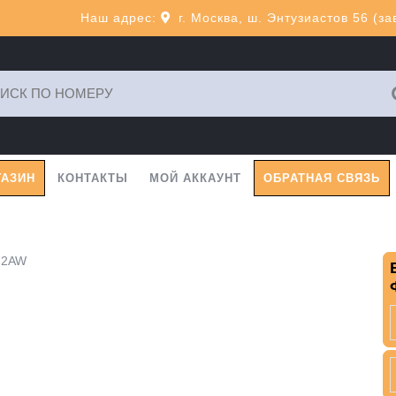
Наш адрес:
г. Москва, ш. Энтузиастов 56 (з
ь:
ГАЗИН
КОНТАКТЫ
МОЙ АККАУНТ
ОБРАТНАЯ СВЯЗЬ
72AW