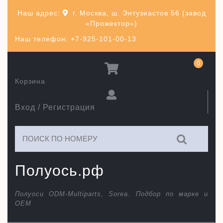
Перейти
Наш адрес:
г. Москва, ш. Энтузиастов 56 (завод
к
«Прожектор»)
содержимому
Наш телефон: +7-925-101-00-13
0
Корзина
Вход / Регистрация
Искать:
Полуось.рф
Полуоси ODM-Multiparts, Sorea. Подбор по марке и
ОЕМ