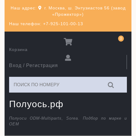
Перейти
Наш адрес:
г. Москва, ш. Энтузиастов 56 (завод
к
«Прожектор»)
содержимому
Наш телефон: +7-925-101-00-13
0
Корзина
Вход / Регистрация
Искать:
Полуось.рф
Полуоси ODM-Multiparts, Sorea. Подбор по марке и
ОЕМ