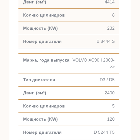
4414
8
232
B 8444 S
VOLVO XC90 I 2009-
>>
D3 / D5
2400
5
120
D 5244 T5