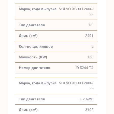
VOLVO XC90 I 2006-
>>
D5
2401
5
136
D 5244 T4
VOLVO XC90 I 2006-
>>
3. 2 AWD
3192