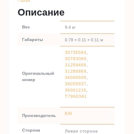
- 2014
Описание
Вес
9.4 кг
Габариты
0.78 × 0.11 × 0.11 м
30735564
,
30783089
,
31259466
,
31280869
,
Оригинальный
36000509
,
номер
36000937
,
36001216
,
T78603A1
EAI
Производитель
Сторона
Левая сторона