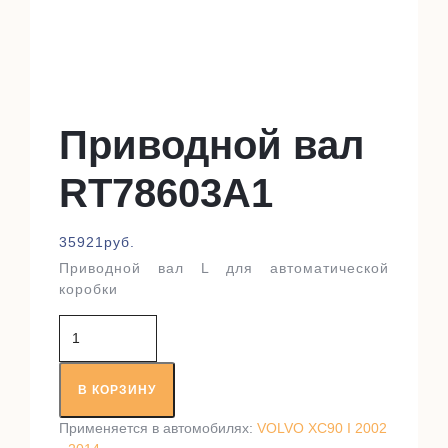
Приводной вал
RT78603A1
35921
руб.
Приводной вал L для автоматической
коробки
Количество
товара
Приводной
вал
В КОРЗИНУ
RT78603A1
Применяется в автомобилях:
VOLVO XC90 I 2002