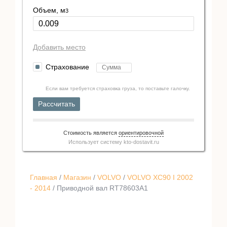
Объем, м
3
Добавить место
Страхование
Если вам требуется страховка груза, то поставьте галочку.
Рассчитать
Стоимость является
ориентировочной
Использует систему
kto-dostavit.ru
Главная
/
Магазин
/
VOLVO
/
VOLVO XC90 I 2002
- 2014
/ Приводной вал RT78603A1