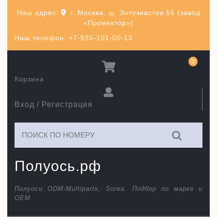
Перейти
Наш адрес:
г. Москва, ш. Энтузиастов 56 (завод
к
«Прожектор»)
содержимому
Наш телефон: +7-925-101-00-13
0
Корзина
Вход / Регистрация
Искать:
Полуось.рф
Полуоси ODM-Multiparts, Sorea. Подбор по марке и
ОЕМ