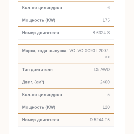
6
175
B 6324 S
VOLVO XC90 I 2007-
>>
D5 AWD
2400
5
120
D 5244 T5