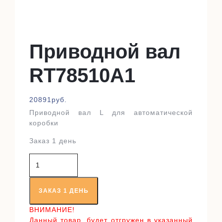
Приводной вал
RT78510A1
20891
руб.
Приводной вал L для автоматической
коробки
Заказ 1 день
Количество
товара
Приводной
вал
ЗАКАЗ 1 ДЕНЬ
RT78510A1
ВНИМАНИЕ!
Данный товар, будет отгружен в указанный