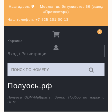
Перейти
Наш адрес:
г. Москва, ш. Энтузиастов 56 (завод
к
«Прожектор»)
содержимому
Наш телефон: +7-925-101-00-13
0
Корзина
Вход / Регистрация
Искать:
Полуось.рф
Полуоси ODM-Multiparts, Sorea. Подбор по марке и
ОЕМ