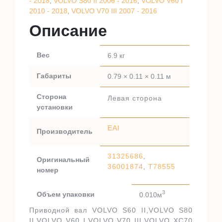
- 2018
,
VOLVO S80 II 2006 - 2016
,
VOLVO V60 I
2010 - 2018
,
VOLVO V70 III 2007 - 2016
Описание
Вес
6.9 кг
Габариты
0.79 × 0.11 × 0.11 м
Сторона
Левая сторона
установки
EAI
Производитель
31325686
,
Оригинальный
36001874
,
T78555
номер
3
Объем упаковки
0.010м
Приводной вал VOLVO S60 II,VOLVO S80
II,VOLVO V60 I,VOLVO V70 III,VOLVO XC70