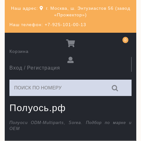
Перейти
Наш адрес:
г. Москва, ш. Энтузиастов 56 (завод
к
«Прожектор»)
содержимому
Наш телефон: +7-925-101-00-13
0
Корзина
Вход / Регистрация
Искать:
Полуось.рф
Полуоси ODM-Multiparts, Sorea. Подбор по марке и
ОЕМ