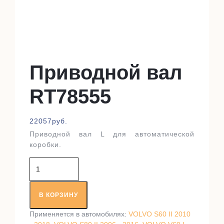
Приводной вал
RT78555
22057
руб.
Приводной вал L для автоматической
коробки.
Количество
товара
Приводной
вал
В КОРЗИНУ
RT78555
Применяется в автомобилях:
VOLVO S60 II 2010