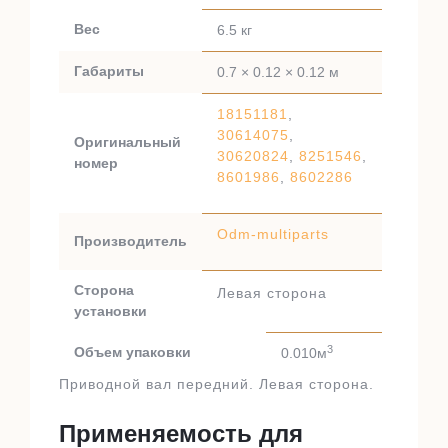
Вес
6.5 кг
Габариты
0.7 × 0.12 × 0.12 м
18151181
,
30614075
,
Оригинальный
30620824
,
8251546
,
номер
8601986
,
8602286
Odm-multiparts
Производитель
Сторона
Левая сторона
установки
3
Объем упаковки
0.010м
Приводной вал передний. Левая сторона.
Применяемость для