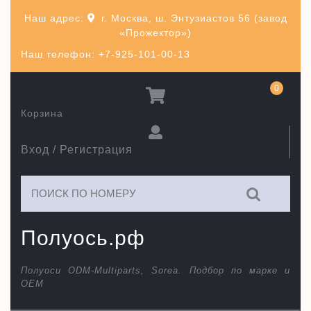
Перейти
Наш адрес:
г. Москва, ш. Энтузиастов 56 (завод
к
«Прожектор»)
содержимому
Наш телефон: +7-925-101-00-13
0
Корзина
Вход / Регистрация
Искать:
Полуось.рф
Полуоси ODM-Multiparts, Sorea. Подбор по марке и
ОЕМ