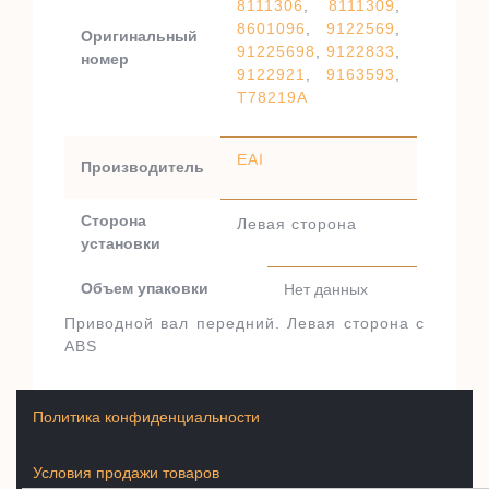
8111306
,
8111309
,
8601096
,
9122569
,
Оригинальный
91225698
,
9122833
,
номер
9122921
,
9163593
,
T78219A
EAI
Производитель
Сторона
Левая сторона
установки
Объем упаковки
Нет данных
Приводной вал передний. Левая сторона с
ABS
Политика конфиденциальности
Условия продажи товаров