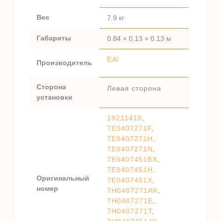
Вес
7.9 кг
Габариты
0.84 × 0.13 × 0.13 м
EAI
Производитель
Сторона
Левая сторона
установки
18211410
,
7E0407271F
,
7E0407271H
,
7E0407271N
,
7E0407451BX
,
7E0407451H
,
Оригинальный
7E0407451X
,
номер
7H0407271AK
,
7H0407271E
,
7H0407271T
,