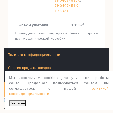
7H0407451JX
,
7H0407451X
,
T78321
3
Объем упаковки
0.014м
Приводной вал передний.Левая сторона
для механической коробки.
Политика конфиденциальности
Условия продажи товаров
Мы используем cookies для улучшения работы
сайта. Продолжая пользоваться сайтом, вы
соглашаетесь с нашей
политикой
Полуось.рф 2003-2026
WordPress тема Jewellery
конфиденциальности
.
Согласен