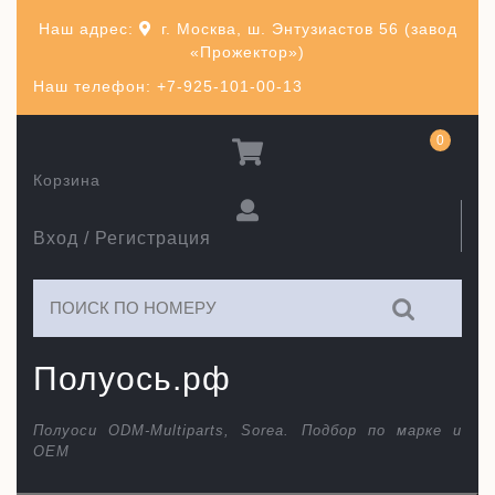
Перейти
Наш адрес:
г. Москва, ш. Энтузиастов 56 (завод
к
«Прожектор»)
содержимому
Наш телефон: +7-925-101-00-13
0
Корзина
Вход / Регистрация
Искать:
Полуось.рф
Полуоси ODM-Multiparts, Sorea. Подбор по марке и
ОЕМ