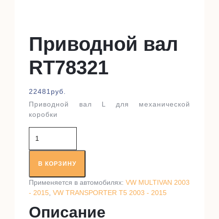
Приводной вал
RT78321
22481
руб.
Приводной вал L для механической
коробки
Количество
товара
Приводной
вал
В КОРЗИНУ
RT78321
Применяется в автомобилях:
VW MULTIVAN 2003
- 2015
,
VW TRANSPORTER T5 2003 - 2015
Описание