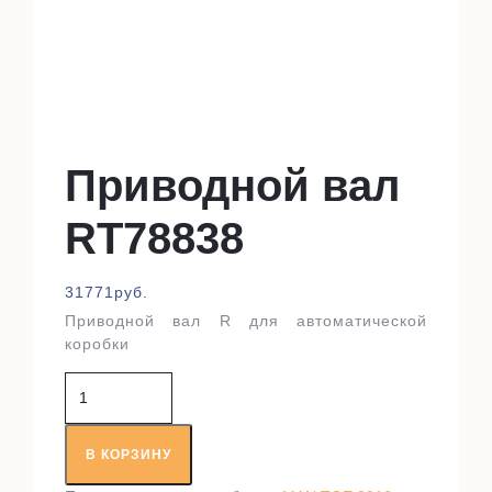
Приводной вал
RT78838
31771
руб.
Приводной вал R для автоматической
коробки
Количество
товара
Приводной
вал
В КОРЗИНУ
RT78838