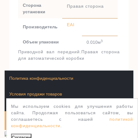
Сторона
Правая сторона
установки
EAI
Производитель
3
Объем упаковки
0.010м
Приводной вал передний.Правая сторона
для автоматической коробки
Политика конфиденциальности
Условия продажи товаров
Мы используем cookies для улучшения работы
сайта. Продолжая пользоваться сайтом, вы
соглашаетесь с нашей
политикой
Полуось.рф 2003-2026
WordPress тема Jewellery
конфиденциальности
.
Согласен