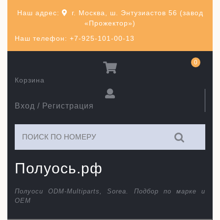
Перейти
Наш адрес:
г. Москва, ш. Энтузиастов 56 (завод
к
«Прожектор»)
содержимому
Наш телефон: +7-925-101-00-13
0
Корзина
Вход / Регистрация
Искать:
Полуось.рф
Полуоси ODM-Multiparts, Sorea. Подбор по марке и
ОЕМ