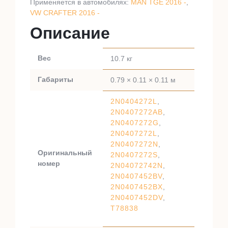
Применяется в автомобилях:
MAN TGE 2016 -
,
VW CRAFTER 2016 -
Описание
Вес
10.7 кг
Габариты
0.79 × 0.11 × 0.11 м
2N0404272L
,
2N0407272AB
,
2N0407272G
,
2N0407272L
,
2N0407272N
,
Оригинальный
2N0407272S
,
номер
2N04072742N
,
2N0407452BV
,
2N0407452BX
,
2N0407452DV
,
T78838