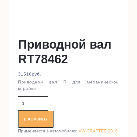
Приводной вал
RT78462
31510
руб.
Приводной вал R для механической
коробки
Количество
товара
Приводной
вал
В КОРЗИНУ
RT78462
Применяется в автомобилях:
VW CRAFTER 2016