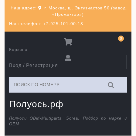
Перейти
Наш адрес:
г. Москва, ш. Энтузиастов 56 (завод
к
«Прожектор»)
содержимому
Наш телефон: +7-925-101-00-13
0
Корзина
Вход / Регистрация
Искать:
Полуось.рф
Полуоси ODM-Multiparts, Sorea. Подбор по марке и
ОЕМ