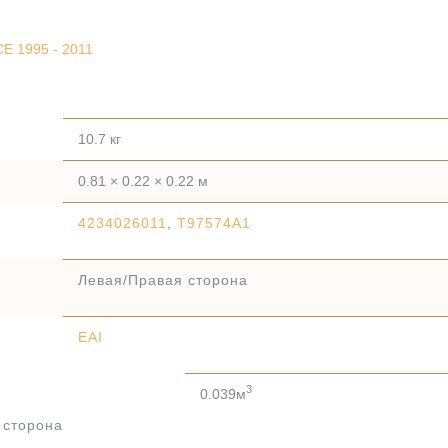
E 1995 - 2011
10.7 кг
0.81 × 0.22 × 0.22 м
4234026011
,
T97574A1
Левая/Правая сторона
EAI
3
0.039м
 сторона