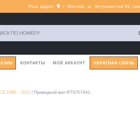
Наш адрес:
г. Москва, ш. Энтузиастов 56 (з
ь:
ГАЗИН
КОНТАКТЫ
МОЙ АККАУНТ
ОБРАТНАЯ СВЯЗЬ
E 1995 - 2011
/ Приводной вал RT97574A1