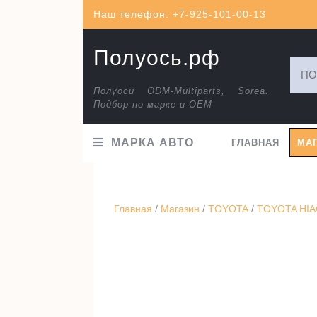
Перейти
Наш телефон: +7-925-101-00-13
к
содержимому
Полуось.рф
Искат
Полуоси ODM-Multiparts, Sorea.
Подбор по марке и ОЕМ
МАРКА АВТО
ГЛАВНАЯ
МА
Главная
/
Магазин
/
TOYOTA
/
TOYOTA HIAC