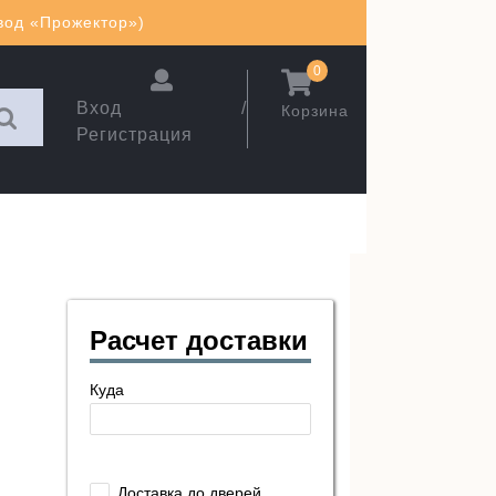
авод «Прожектор»)
0
Вход /
Корзина
Регистрация
Расчет доставки
Куда
Доставка до дверей