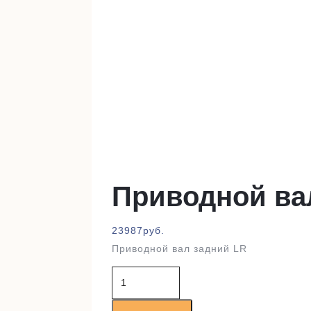
Приводной ва
23987
руб.
Приводной вал задний LR
Количество
товара
Приводной