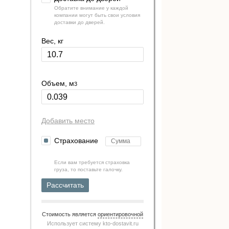
Обратите внимание у каждой
компании могут быть свои условия
доставки до дверей.
Вес, кг
Объем, м
3
Добавить место
Страхование
Если вам требуется страховка
груза, то поставьте галочку.
Рассчитать
Стоимость является
ориентировочной
Использует систему
kto-dostavit.ru