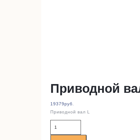
Приводной ва
19379
руб.
Приводной вал L
Количество
товара
Приводной