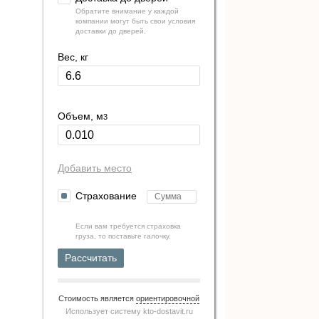
Обратите внимание у каждой
компании могут быть свои условия
доставки до дверей.
Вес, кг
Объем, м
3
Добавить место
Страхование
Если вам требуется страховка
груза, то поставьте галочку.
Рассчитать
Стоимость является
ориентировочной
Использует систему
kto-dostavit.ru