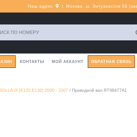
Наш адрес:
г. Москва, ш. Энтузиастов 56 (з
ь:
ГАЗИН
КОНТАКТЫ
МОЙ АККАУНТ
ОБРАТНАЯ СВЯЗЬ
LLA IX (E120,E130) 2000 - 2007
/ Приводной вал RT98477A1