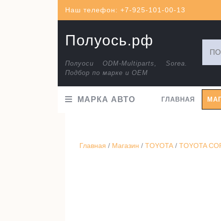
Перейти
Наш телефон: +7-925-101-00-13
к
содержимому
Полуось.рф
Искат
Полуоси ODM-Multiparts, Sorea.
Подбор по марке и ОЕМ
МАРКА АВТО
ГЛАВНАЯ
МА
Главная
/
Магазин
/
TOYOTA
/
TOYOTA CORO