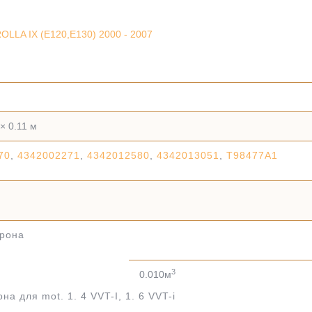
LLA IX (E120,E130) 2000 - 2007
 × 0.11 м
70
,
4342002271
,
4342012580
,
4342013051
,
T98477A1
орона
3
0.010м
а для mot. 1. 4 VVT-I, 1. 6 VVT-i