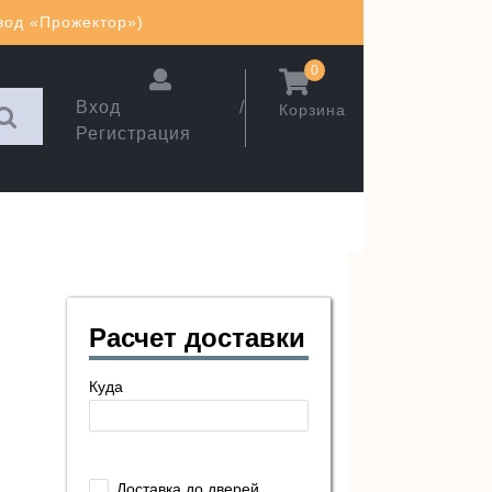
авод «Прожектор»)
0
Вход /
Корзина
Регистрация
Расчет доставки
Куда
Доставка до дверей