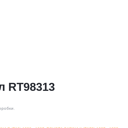
л RT98313
оробки.