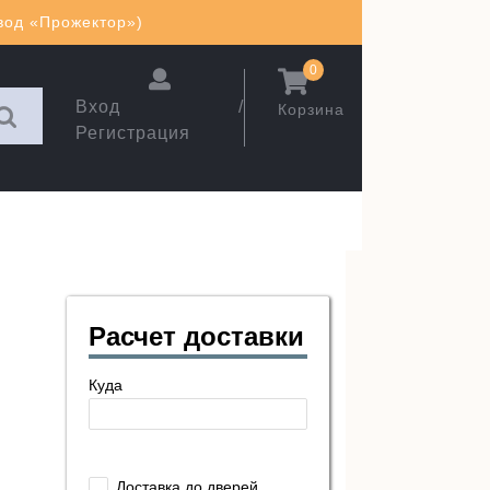
авод «Прожектор»)
0
Вход /
Корзина
Регистрация
Расчет доставки
Куда
Доставка до дверей