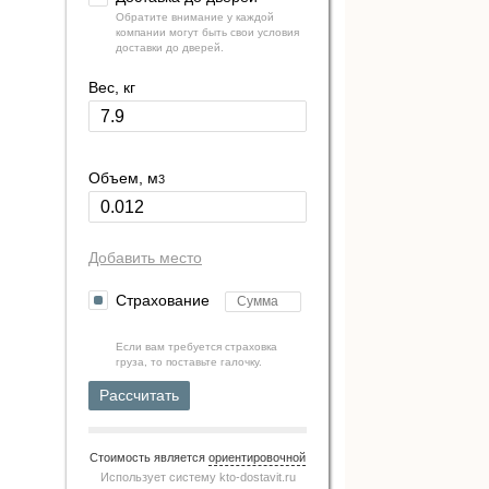
Обратите внимание у каждой
компании могут быть свои условия
доставки до дверей.
Вес, кг
Объем, м
3
Добавить место
Страхование
Если вам требуется страховка
груза, то поставьте галочку.
Рассчитать
Стоимость является
ориентировочной
Использует систему
kto-dostavit.ru