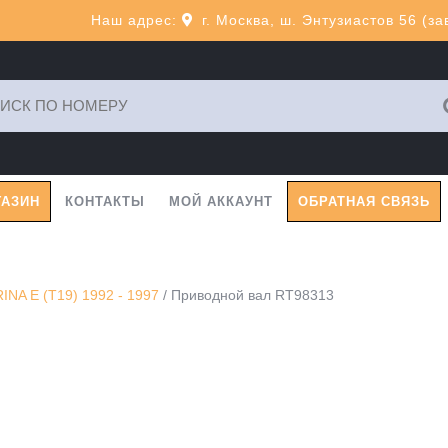
Наш адрес:
г. Москва, ш. Энтузиастов 56 (з
ь:
ГАЗИН
КОНТАКТЫ
МОЙ АККАУНТ
ОБРАТНАЯ СВЯЗЬ
NA E (T19) 1992 - 1997
/ Приводной вал RT98313