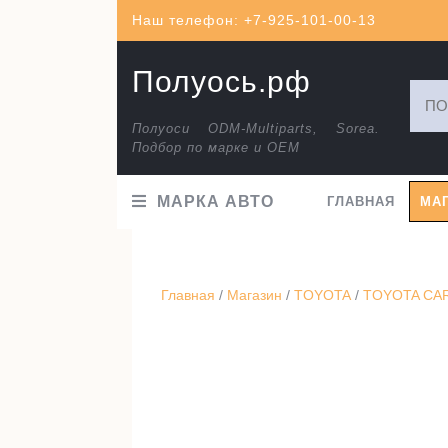
Перейти
Наш телефон: +7-925-101-00-13
к
содержимому
Полуось.рф
Искат
Полуоси ODM-Multiparts, Sorea.
Подбор по марке и ОЕМ
МАРКА АВТО
ГЛАВНАЯ
МА
Главная
/
Магазин
/
TOYOTA
/
TOYOTA CARI