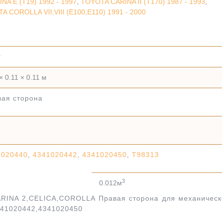
A E (T19) 1992 - 1997
,
TOYOTA CARINA II (T170) 1987 - 1993
,
A COROLLA VII,VIII (E100,E110) 1991 - 2000
г
× 0.11 × 0.11 м
вая сторона
1020440
,
4341020442
,
4341020450
,
T98313
3
0.012м
RINA 2,CELICA,COROLLA Правая сторона для механическ
341020442,4341020450