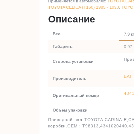
Применяется в автомобилях:
TOYOTA CARIN
TOYOTA CELICA (T160) 1985 - 1990
,
TOYOT
Описание
Вес
7.9 к
Габариты
0.97 
Пра
Сторона установки
EAI
Производитель
434
Оригинальный номер
Объем упаковки
Приводной вал TOYOTA CARINA E,CA
коробки.OEM : T98313,4341020440,4