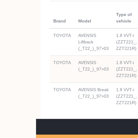
Type of
Brand
Model
vehicle
TOYOTA
AVENSIS
1.8 VVT-i
Liftback
(ZZT221_,
(_T22_)_97>03
ZZT221R)
TOYOTA
AVENSIS
1.8 VVT-i
(_T22_)_97>03
(ZZT221_,
ZZT221R)
TOYOTA
AVENSIS Break
1.8 VVT-i
(_T22_)_97>03
(ZZT221_,
ZZT221R)