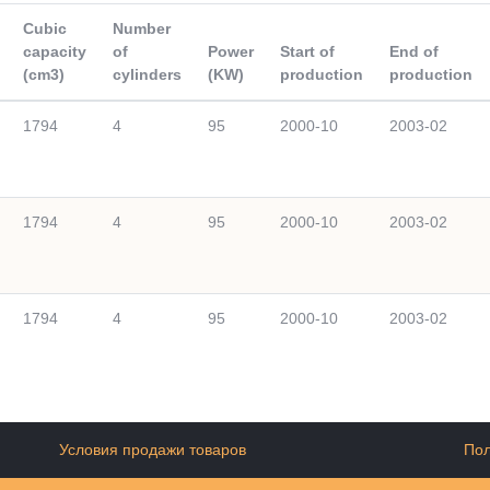
Cubic
Number
capacity
of
Power
Start of
End of
(cm3)
cylinders
(KW)
production
production
1794
4
95
2000-10
2003-02
1794
4
95
2000-10
2003-02
1794
4
95
2000-10
2003-02
Условия продажи товаров
Пол