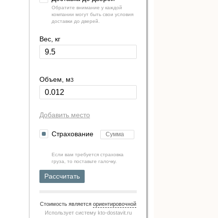
Обратите внимание у каждой
компании могут быть свои условия
доставки до дверей.
Вес, кг
Объем, м
3
Добавить место
Страхование
Если вам требуется страховка
груза, то поставьте галочку.
Рассчитать
Стоимость является
ориентировочной
Использует систему
kto-dostavit.ru