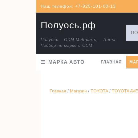
Перейти
Наш телефон: +7-925-101-00-13
к
содержимому
Полуось.рф
Искат
Полуоси ODM-Multiparts, Sorea.
Подбор по марке и ОЕМ
МАРКА АВТО
ГЛАВНАЯ
МА
Главная
/
Магазин
/
TOYOTA
/
TOYOTA AVEN