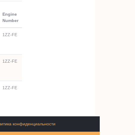
Engine
Number
1ZZ-FE
1ZZ-FE
1ZZ-FE
итика конфиденциальности