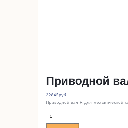
Приводной ва
22845
руб.
Приводной вал R для механической к
Количество
товара
Приводной