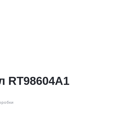
л RT98604A1
оробки