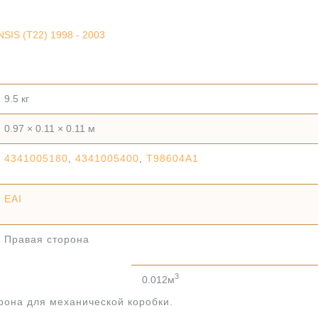
IS (T22) 1998 - 2003
9.5 кг
0.97 × 0.11 × 0.11 м
4341005180
,
4341005400
,
T98604A1
EAI
Правая сторона
3
0.012м
рона для механической коробки.