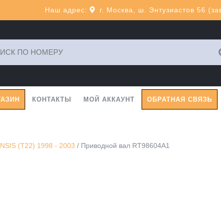
Наш адрес:
г. Москва, ш. Энтузиастов 56 (з
ь:
ГАЗИН
КОНТАКТЫ
МОЙ АККАУНТ
ОБРАТНАЯ СВЯЗЬ
SIS (T22) 1998 - 2003
/ Приводной вал RT98604A1