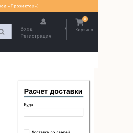
авод «Прожектор»)
0
Вход /
Корзина
Регистрация
Расчет доставки
Куда
Доставка до дверей