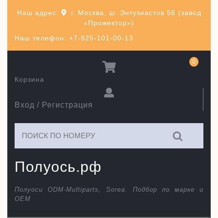
Перейти
Наш адрес:
г. Москва, ш. Энтузиастов 56 (завод
к
«Прожектор»)
содержимому
Наш телефон: +7-925-101-00-13
0
Корзина
Вход / Регистрация
Искать:
Полуось.рф
Полуоси ODM-Multiparts, Sorea. Подбор по марке и
ОЕМ