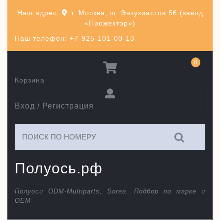
Перейти
Наш адрес:
г. Москва, ш. Энтузиастов 56 (завод
к
«Прожектор»)
содержимому
Наш телефон: +7-925-101-00-13
0
Корзина
Вход / Регистрация
Искать:
Полуось.рф
Полуоси ODM-Multiparts, Sorea. Подбор по марке и
ОЕМ