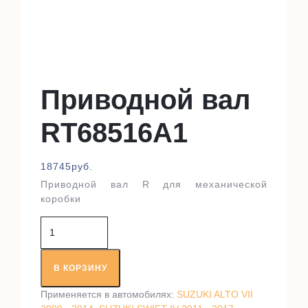
Приводной вал
RT68516A1
18745
руб.
Приводной вал R для механической
коробки
Количество
товара
Приводной
вал
В КОРЗИНУ
RT68516A1
Применяется в автомобилях:
SUZUKI ALTO VII