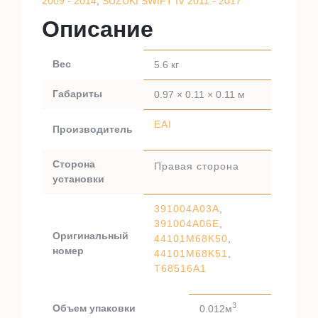
2009 - 2014
,
SUZUKI SWIFT IV 2011 - 2017
Описание
Вес
5.6 кг
Габариты
0.97 × 0.11 × 0.11 м
EAI
Производитель
Сторона
Правая сторона
установки
391004A03A
,
391004A06E
,
Оригинальный
44101M68K50
,
номер
44101M68K51
,
T68516A1
3
Объем упаковки
0.012м