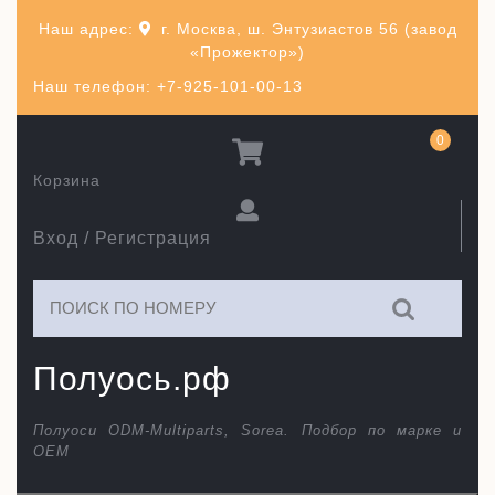
Перейти
Наш адрес:
г. Москва, ш. Энтузиастов 56 (завод
к
«Прожектор»)
содержимому
Наш телефон: +7-925-101-00-13
0
Корзина
Вход / Регистрация
Искать:
Полуось.рф
Полуоси ODM-Multiparts, Sorea. Подбор по марке и
ОЕМ