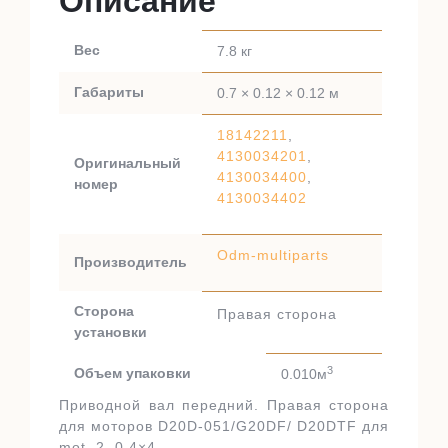
Описание
Вес
7.8 кг
Габариты
0.7 × 0.12 × 0.12 м
18142211
,
4130034201
,
Оригинальный
4130034400
,
номер
4130034402
Odm-multiparts
Производитель
Сторона
Правая сторона
установки
3
Объем упаковки
0.010м
Приводной вал передний. Правая сторона
для моторов D20D-051/G20DF/ D20DTF для
mot. 2. 0 4×4.