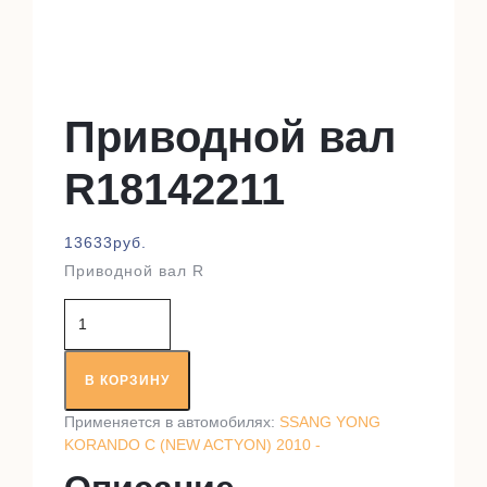
Приводной вал
R18142211
13633
руб.
Приводной вал R
Количество
товара
Приводной
вал
В КОРЗИНУ
R18142211
Применяется в автомобилях:
SSANG YONG
KORANDO C (NEW ACTYON) 2010 -