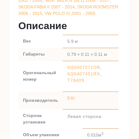
2002 - 2009
,
SEAT IBIZA IV (6L1) 2008 - 2017
,
SKODA FABIA II 2007 - 2014
,
SKODA ROOMSTER
2006 - 2015
,
VW POLO IV 2001 - 2009
Описание
Вес
5.9 кг
Габариты
0.79 × 0.11 × 0.11 м
6Q0407271DR
,
Оригинальный
6Q0407451RX
,
номер
T78409
EAI
Производитель
Сторона
Левая сторона
установки
3
Объем упаковки
0.010м