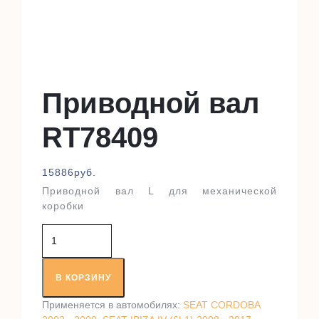
Приводной вал
RT78409
15886
руб.
Приводной вал L для механической
коробки
Количество
товара
Приводной
вал
В КОРЗИНУ
RT78409
Применяется в автомобилях:
SEAT CORDOBA