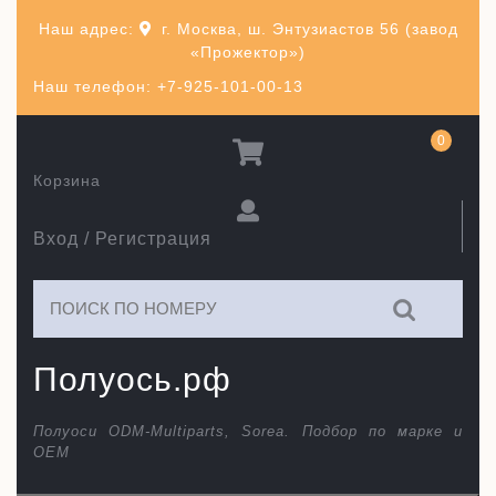
Перейти
Наш адрес:
г. Москва, ш. Энтузиастов 56 (завод
к
«Прожектор»)
содержимому
Наш телефон: +7-925-101-00-13
0
Корзина
Вход / Регистрация
Искать:
Полуось.рф
Полуоси ODM-Multiparts, Sorea. Подбор по марке и
ОЕМ