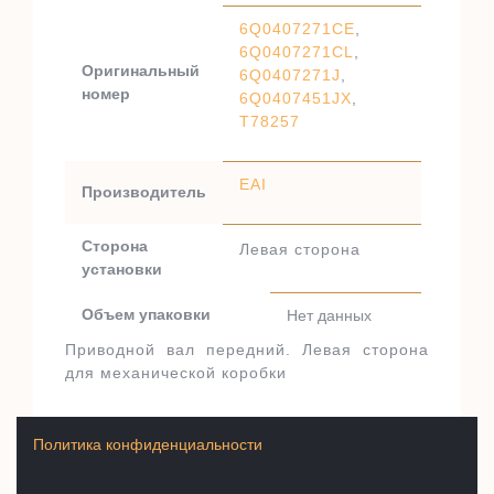
6Q0407271CE
,
6Q0407271CL
,
Оригинальный
6Q0407271J
,
номер
6Q0407451JX
,
T78257
EAI
Производитель
Сторона
Левая сторона
установки
Объем упаковки
Нет данных
Приводной вал передний. Левая сторона
для механической коробки
Политика конфиденциальности