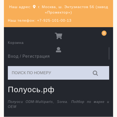
Перейти
Наш адрес:
г. Москва, ш. Энтузиастов 56 (завод
к
«Прожектор»)
содержимому
Наш телефон: +7-925-101-00-13
0
Корзина
Вход / Регистрация
Искать:
Полуось.рф
Полуоси ODM-Multiparts, Sorea. Подбор по марке и
ОЕМ