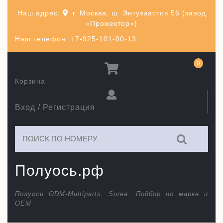
Перейти
Наш адрес:
г. Москва, ш. Энтузиастов 56 (завод
к
«Прожектор»)
содержимому
Наш телефон: +7-925-101-00-13
0
Корзина
Вход / Регистрация
Искать:
Полуось.рф
Полуоси ODM-Multiparts, Sorea. Подбор по марке и
ОЕМ