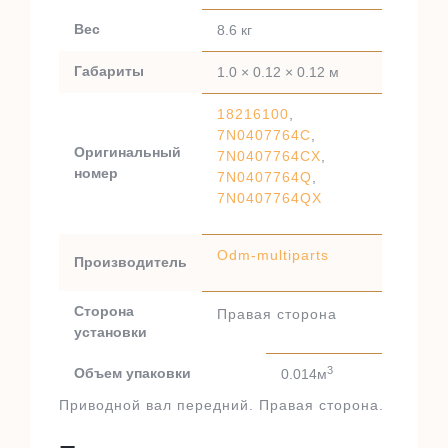
Вес
8.6 кг
Габариты
1.0 × 0.12 × 0.12 м
18216100
,
7N0407764C
,
Оригинальный
7N0407764CX
,
номер
7N0407764Q
,
7N0407764QX
Odm-multiparts
Производитель
Сторона
Правая сторона
установки
3
Объем упаковки
0.014м
Приводной вал передний. Правая сторона.