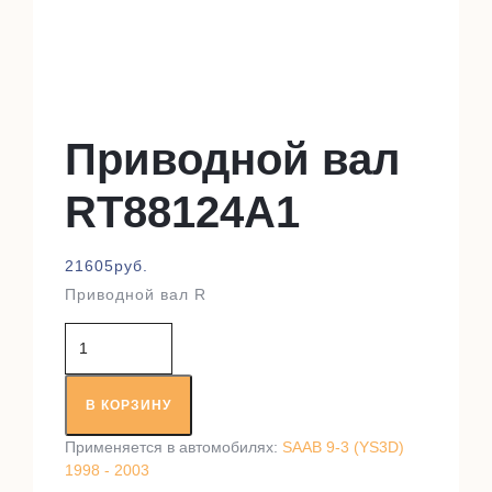
Приводной вал
RT88124A1
21605
руб.
Приводной вал R
Количество
товара
Приводной
вал
В КОРЗИНУ
RT88124A1
Применяется в автомобилях:
SAAB 9-3 (YS3D)
1998 - 2003