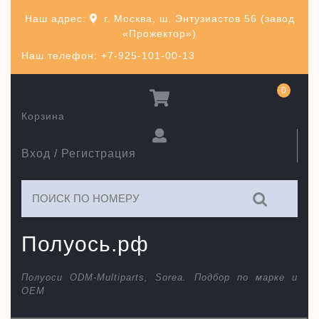
Перейти
Наш адрес:
г. Москва, ш. Энтузиастов 56 (завод
к
«Прожектор»)
содержимому
Наш телефон: +7-925-101-00-13
0
Корзина
Вход / Регистрация
Искать:
Полуось.рф
Полуоси ODM-Multiparts, Sorea. Подбор по марке и
ОЕМ