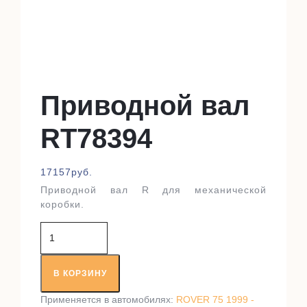
Приводной вал
RT78394
17157
руб.
Приводной вал R для механической
коробки.
Количество
товара
Приводной
вал
В КОРЗИНУ
RT78394
Применяется в автомобилях:
ROVER 75 1999 -