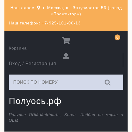
Перейти
Наш адрес:
г. Москва, ш. Энтузиастов 56 (завод
к
«Прожектор»)
содержимому
Наш телефон: +7-925-101-00-13
0
Корзина
Вход / Регистрация
Искать:
Полуось.рф
Полуоси ODM-Multiparts, Sorea. Подбор по марке и
ОЕМ