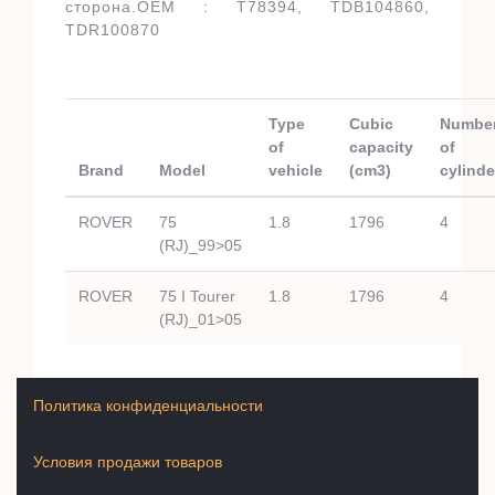
сторона.OEM : T78394, TDB104860,
TDR100870
Type
Cubic
Numbe
of
capacity
of
Brand
Model
vehicle
(cm3)
cylinde
ROVER
75
1.8
1796
4
(RJ)_99>05
ROVER
75 I Tourer
1.8
1796
4
(RJ)_01>05
Политика конфиденциальности
Условия продажи товаров