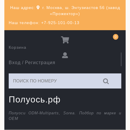
Перейти
Наш адрес:
г. Москва, ш. Энтузиастов 56 (завод
к
«Прожектор»)
содержимому
Наш телефон: +7-925-101-00-13
0
Корзина
Вход / Регистрация
Искать:
Полуось.рф
Полуоси ODM-Multiparts, Sorea. Подбор по марке и
ОЕМ