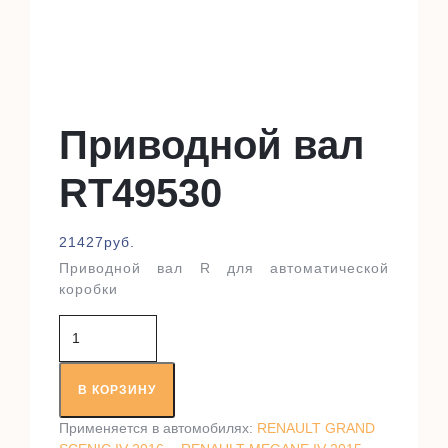
Приводной вал
RT49530
21427
руб.
Приводной вал R для автоматической
коробки
Количество
товара
Приводной
вал
В КОРЗИНУ
RT49530
Применяется в автомобилях:
RENAULT GRAND