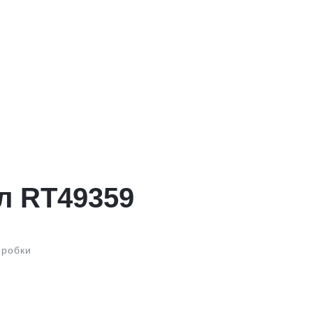
л RT49359
оробки