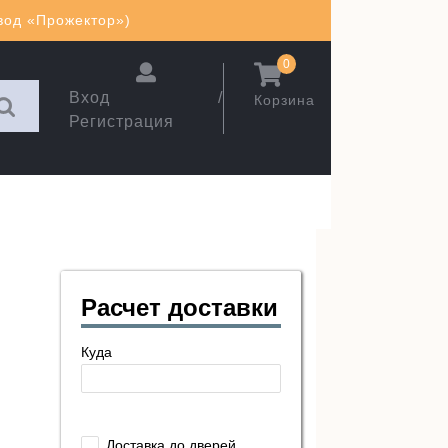
авод «Прожектор»)
0
Вход /
Корзина
Регистрация
Расчет доставки
Куда
Доставка до дверей