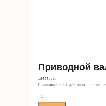
Приводной ва
19698
руб.
Приводной вал L для механической к
Количество
товара
Приводной