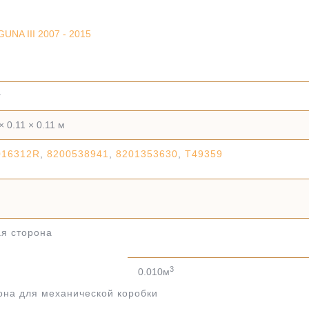
NA III 2007 - 2015
г
× 0.11 × 0.11 м
016312R
,
8200538941
,
8201353630
,
T49359
я сторона
3
0.010м
она для механической коробки