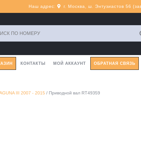
Наш адрес:
г. Москва, ш. Энтузиастов 56 (з
ь:
ГАЗИН
КОНТАКТЫ
МОЙ АККАУНТ
ОБРАТНАЯ СВЯЗЬ
GUNA III 2007 - 2015
/ Приводной вал RT49359