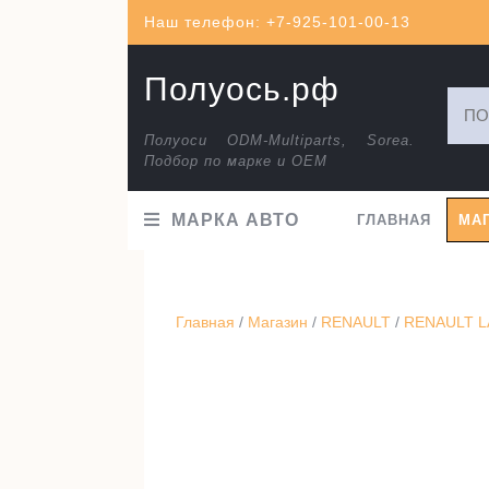
Перейти
Наш телефон: +7-925-101-00-13
к
содержимому
Полуось.рф
Искат
Полуоси ODM-Multiparts, Sorea.
Подбор по марке и ОЕМ
МАРКА АВТО
ГЛАВНАЯ
МА
Главная
/
Магазин
/
RENAULT
/
RENAULT LA