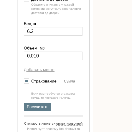
Обратите внимание у каждой
компании могут быть свои условия
доставки до дверей.
Вес, кг
Объем, м
3
Добавить место
Страхование
Если вам требуется страховка
груза, то поставьте галочку.
Рассчитать
Стоимость является
ориентировочной
Использует систему
kto-dostavit.ru