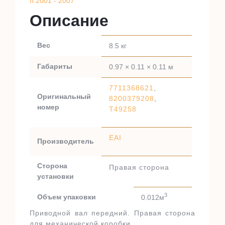
II 2001 - 2007
Описание
Вес
8.5 кг
Габариты
0.97 × 0.11 × 0.11 м
7711368621
,
Оригинальный
8200379208
,
номер
T49258
EAI
Производитель
Сторона
Правая сторона
установки
3
Объем упаковки
0.012м
Приводной вал передний. Правая сторона
для механической коробки