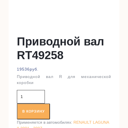
Приводной вал
RT49258
19536
руб.
Приводной вал R для механической
коробки
Количество
товара
Приводной
вал
В КОРЗИНУ
RT49258
Применяется в автомобилях:
RENAULT LAGUNA