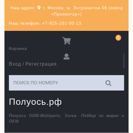
Перейти
Наш адрес:
г. Москва, ш. Энтузиастов 56 (завод
к
«Прожектор»)
содержимому
Наш телефон: +7-925-101-00-13
0
Корзина
Вход / Регистрация
Искать:
Полуось.рф
Полуоси ODM-Multiparts, Sorea. Подбор по марке и
ОЕМ