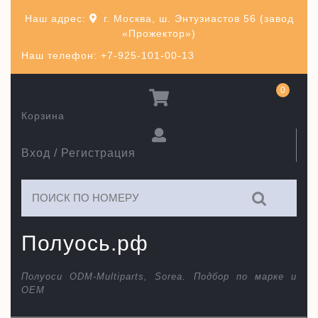
Перейти
Наш адрес:
г. Москва, ш. Энтузиастов 56 (завод
к
«Прожектор»)
содержимому
Наш телефон: +7-925-101-00-13
0
Корзина
Вход / Регистрация
Искать:
Полуось.рф
Полуоси ODM-Multiparts, Sorea. Подбор по марке и
ОЕМ