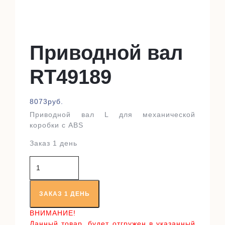
Приводной вал
RT49189
8073
руб.
Приводной вал L для механической
коробки с ABS
Заказ 1 день
Количество
товара
Приводной
вал
ЗАКАЗ 1 ДЕНЬ
RT49189
ВНИМАНИЕ!
Данный товар, будет отгружен в указанный