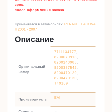
срок,
после оформления заказа.
Применяется в автомобилях:
RENAULT LAGUNA
II 2001 - 2007
Описание
7711134777
,
8200079913
,
8200243985
,
Оригинальный
8200387542
,
номер
8200470129
,
8200470130
,
T49189
EAI
Производитель
Сторона