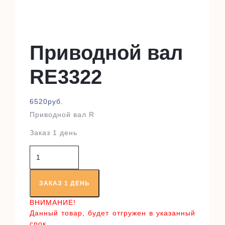
Приводной вал
RE3322
6520
руб.
Приводной вал R
Заказ 1 день
Количество
товара
Приводной
вал
ЗАКАЗ 1 ДЕНЬ
RE3322
ВНИМАНИЕ!
Данный товар, будет отгружен в указанный
срок,