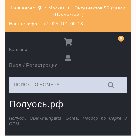
Перейти
Наш адрес:
г. Москва, ш. Энтузиастов 56 (завод
к
«Прожектор»)
содержимому
Наш телефон: +7-925-101-00-13
0
Корзина
Вход / Регистрация
Искать:
Полуось.рф
Полуоси ODM-Multiparts, Sorea. Подбор по марке и
ОЕМ