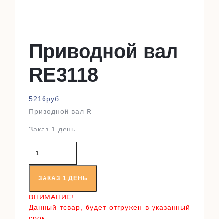
Приводной вал
RE3118
5216
руб.
Приводной вал R
Заказ 1 день
Количество
товара
Приводной
вал
ЗАКАЗ 1 ДЕНЬ
RE3118
ВНИМАНИЕ!
Данный товар, будет отгружен в указанный
срок,