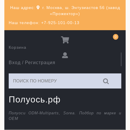
Перейти
Наш адрес:
г. Москва, ш. Энтузиастов 56 (завод
к
«Прожектор»)
содержимому
Наш телефон: +7-925-101-00-13
0
Корзина
Вход / Регистрация
Искать:
Полуось.рф
Полуоси ODM-Multiparts, Sorea. Подбор по марке и
ОЕМ