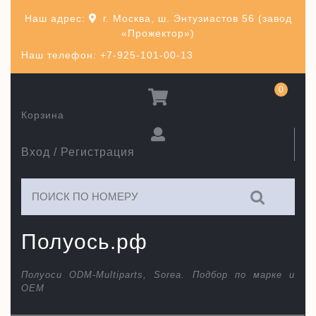
Перейти
Наш адрес:
г. Москва, ш. Энтузиастов 56 (завод
к
«Прожектор»)
содержимому
Наш телефон: +7-925-101-00-13
0
Корзина
Вход / Регистрация
Искать:
Полуось.рф
Полуоси ODM-Multiparts, Sorea. Подбор по марке и
ОЕМ