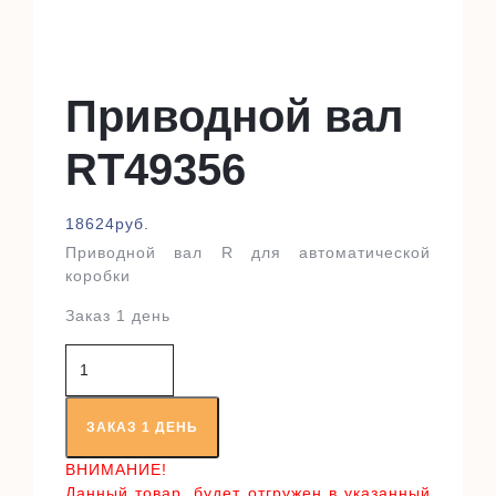
Приводной вал
RT49356
18624
руб.
Приводной вал R для автоматической
коробки
Заказ 1 день
Количество
товара
Приводной
вал
ЗАКАЗ 1 ДЕНЬ
RT49356
ВНИМАНИЕ!
Данный товар, будет отгружен в указанный