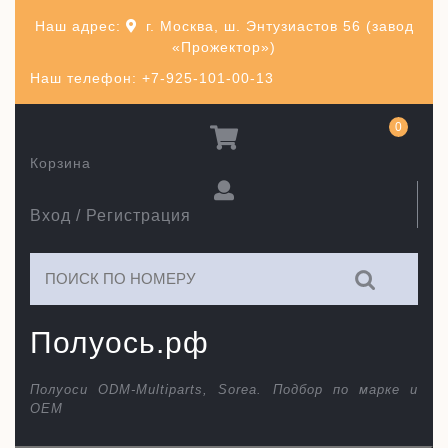
Перейти
Наш адрес:
г. Москва, ш. Энтузиастов 56 (завод
к
«Прожектор»)
содержимому
Наш телефон: +7-925-101-00-13
0
Корзина
Вход / Регистрация
Искать:
Полуось.рф
Полуоси ODM-Multiparts, Sorea. Подбор по марке и
ОЕМ