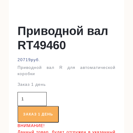
Приводной вал
RT49460
20719
руб.
Приводной вал R для автоматической
коробки
Заказ 1 день
Количество
товара
Приводной
вал
ЗАКАЗ 1 ДЕНЬ
RT49460
ВНИМАНИЕ!
Данный товар, будет отгружен в указанный