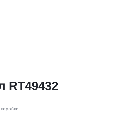
л RT49432
 коробки