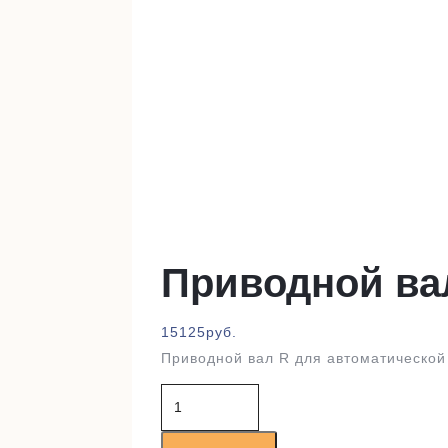
Приводной ва
15125
руб.
Приводной вал R для автоматической
Количество
товара
Приводной