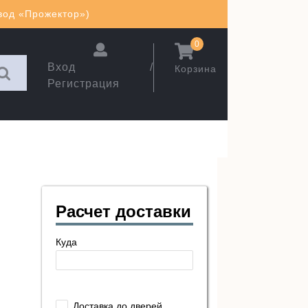
авод «Прожектор»)
0
Вход /
Корзина
Регистрация
Расчет доставки
Куда
Доставка до дверей