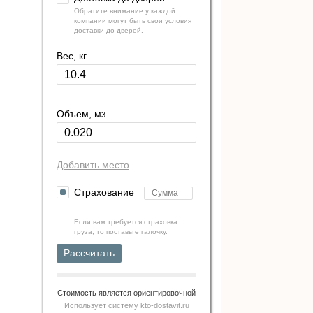
Обратите внимание у каждой
компании могут быть свои условия
доставки до дверей.
Вес, кг
Объем, м
3
Добавить место
Страхование
Если вам требуется страховка
груза, то поставьте галочку.
Рассчитать
Стоимость является
ориентировочной
Использует систему
kto-dostavit.ru