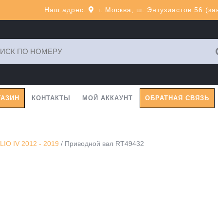
Наш адрес:
г. Москва, ш. Энтузиастов 56 (з
ь:
ГАЗИН
КОНТАКТЫ
МОЙ АККАУНТ
ОБРАТНАЯ СВЯЗЬ
IO IV 2012 - 2019
/ Приводной вал RT49432