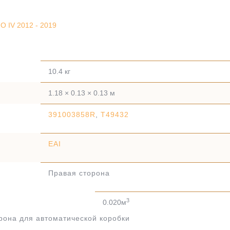
 IV 2012 - 2019
10.4 кг
1.18 × 0.13 × 0.13 м
391003858R
,
T49432
EAI
Правая сторона
3
0.020м
рона для автоматической коробки