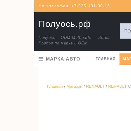
Перейти
Наш телефон: +7-925-101-00-13
к
содержимому
Полуось.рф
Искат
Полуоси ODM-Multiparts, Sorea.
Подбор по марке и ОЕМ
МАРКА АВТО
ГЛАВНАЯ
МА
Главная
/
Магазин
/
RENAULT
/
RENAULT CL