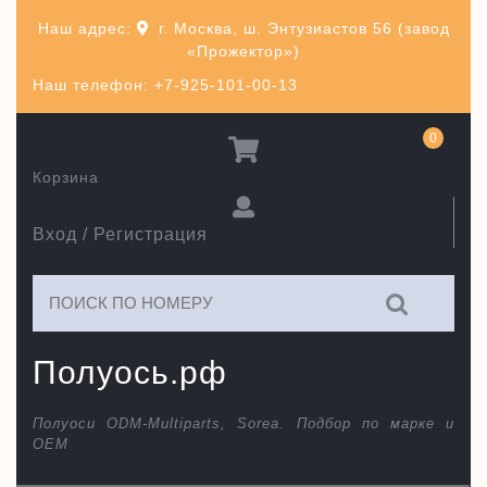
Перейти
Наш адрес:
г. Москва, ш. Энтузиастов 56 (завод
к
«Прожектор»)
содержимому
Наш телефон: +7-925-101-00-13
0
Корзина
Вход / Регистрация
Искать:
Полуось.рф
Полуоси ODM-Multiparts, Sorea. Подбор по марке и
ОЕМ