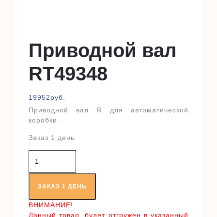
Приводной вал
RT49348
19952
руб.
Приводной вал R для автоматической
коробки.
Заказ 1 день
Количество
товара
Приводной
вал
ЗАКАЗ 1 ДЕНЬ
RT49348
ВНИМАНИЕ!
Данный товар, будет отгружен в указанный