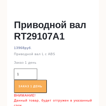
Приводной вал
RT29107A1
13968
руб.
Приводной вал L с ABS
Заказ 1 день
Количество
товара
Приводной
вал
ЗАКАЗ 1 ДЕНЬ
RT29107A1
ВНИМАНИЕ!
Данный товар, будет отгружен в указанный
срок,