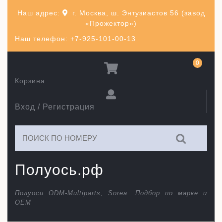
Перейти
Наш адрес:
г. Москва, ш. Энтузиастов 56 (завод
к
«Прожектор»)
содержимому
Наш телефон: +7-925-101-00-13
0
Корзина
Вход / Регистрация
Искать:
Полуось.рф
Полуоси ODM-Multiparts, Sorea. Подбор по марке и
ОЕМ