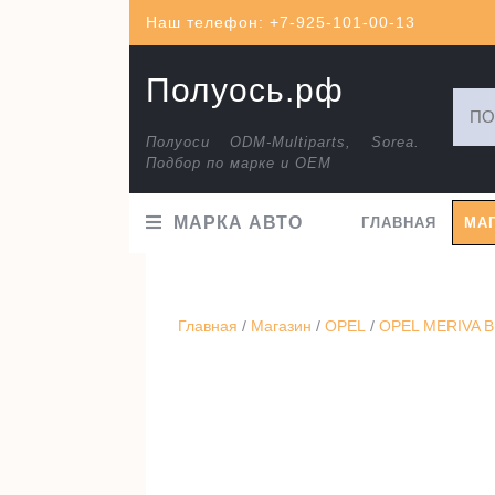
Перейти
Наш телефон: +7-925-101-00-13
к
содержимому
Полуось.рф
Искат
Полуоси ODM-Multiparts, Sorea.
Подбор по марке и ОЕМ
МАРКА АВТО
ГЛАВНАЯ
МА
Главная
/
Магазин
/
OPEL
/
OPEL MERIVA B 