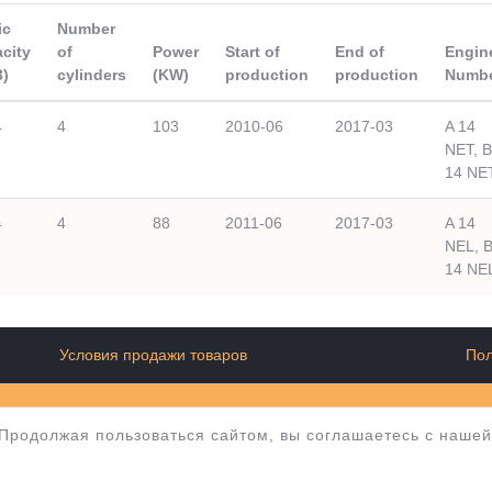
ic
Number
city
of
Power
Start of
End of
Engin
3)
cylinders
(KW)
production
production
Numb
4
4
103
2010-06
2017-03
A 14
NET, B
14 NE
4
4
88
2011-06
2017-03
A 14
NEL, 
14 NE
Условия продажи товаров
Пол
wellery
 Продолжая пользоваться сайтом, вы соглашаетесь с наше