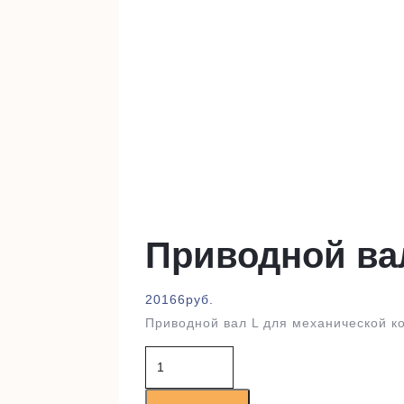
Приводной ва
20166
руб.
Приводной вал L для механической к
Количество
товара
Приводной