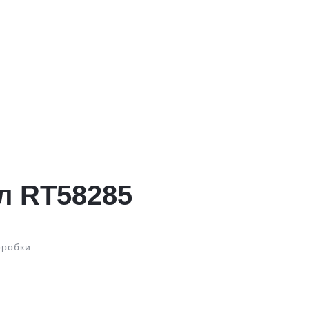
л RT58285
оробки