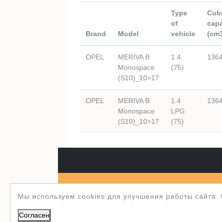
Type
Cub
of
capa
Brand
Model
vehicle
(cm
OPEL
MERIVA B
1.4
136
Monospace
(75)
(S10)_10>17
OPEL
MERIVA B
1.4
136
Monospace
LPG
(S10)_10>17
(75)
Полуось.рф 2003-2026
WordPress тема Je
Мы используем cookies для улучшения работы сайта.
Согласен