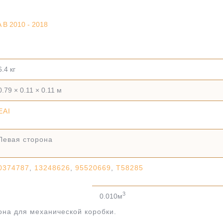
B 2010 - 2018
6.4 кг
0.79 × 0.11 × 0.11 м
EAI
Левая сторона
0374787
,
13248626
,
95520669
,
T58285
3
0.010м
она для механической коробки.