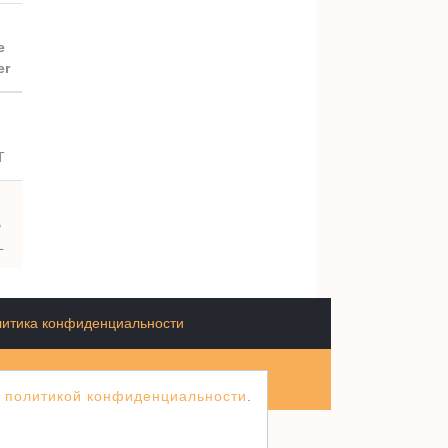
e
er
T
B
L
итика конфиденциальности
й
политикой конфиденциальности
.