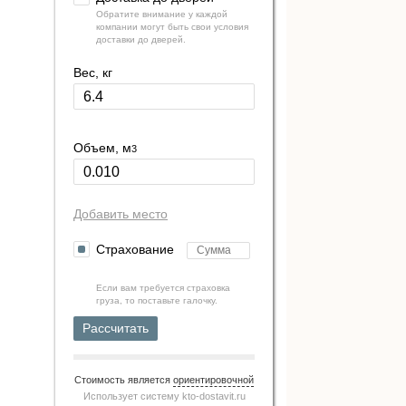
Обратите внимание у каждой
компании могут быть свои условия
доставки до дверей.
Вес, кг
Объем, м
3
Добавить место
Страхование
Если вам требуется страховка
груза, то поставьте галочку.
Рассчитать
Стоимость является
ориентировочной
Использует систему
kto-dostavit.ru