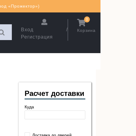
авод «Прожектор»)
0
Вход /
Корзина
Регистрация
Расчет доставки
Куда
Доставка до дверей