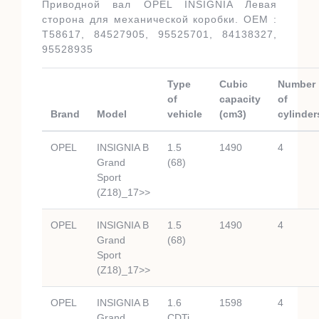
Приводной вал OPEL INSIGNIA Левая
сторона для механической коробки. OEM :
T58617, 84527905, 95525701, 84138327,
95528935
Type
Cubic
Number
of
capacity
of
Brand
Model
vehicle
(cm3)
cylinder
OPEL
INSIGNIA B
1.5
1490
4
Grand
(68)
Sport
(Z18)_17>>
OPEL
INSIGNIA B
1.5
1490
4
Grand
(68)
Sport
(Z18)_17>>
OPEL
INSIGNIA B
1.6
1598
4
Grand
CDTi