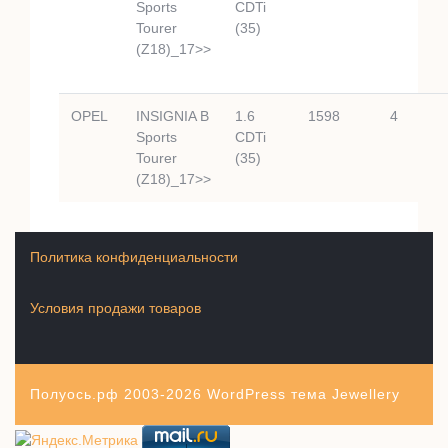
Sports
CDTi
Tourer
(35)
(Z18)_17>>
OPEL
INSIGNIA B
1.6
1598
4
Sports
CDTi
Tourer
(35)
(Z18)_17>>
Политика конфиденциальности
Условия продажи товаров
Полуось.рф 2003-2026
WordPress тема Jewellery