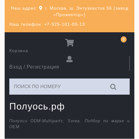
Перейти
Наш адрес:
г. Москва, ш. Энтузиастов 56 (завод
к
«Прожектор»)
содержимому
Наш телефон: +7-925-101-00-13
0
Корзина
Вход / Регистрация
Искать:
Полуось.рф
Полуоси ODM-Multiparts, Sorea. Подбор по марке и
ОЕМ