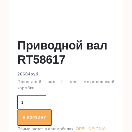
Приводной вал
RT58617
20604
руб.
Приводной вал L для механической
коробки.
Количество
товара
Приводной
вал
В КОРЗИНУ
RT58617
Применяется в автомобилях:
OPEL INSIGNIA