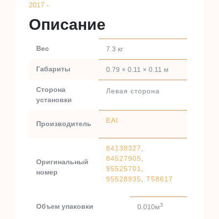
2017 -
Описание
Вес
7.3 кг
Габариты
0.79 × 0.11 × 0.11 м
Сторона
Левая сторона
установки
EAI
Производитель
84138327
,
84527905
,
Оригинальный
95525701
,
номер
95528935
,
T58617
3
Объем упаковки
0.010м