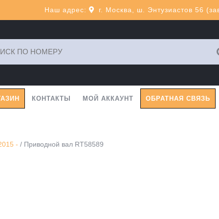
Наш адрес:
г. Москва, ш. Энтузиастов 56 (з
ь:
ГАЗИН
КОНТАКТЫ
МОЙ АККАУНТ
ОБРАТНАЯ СВЯЗЬ
015 -
/ Приводной вал RT58589