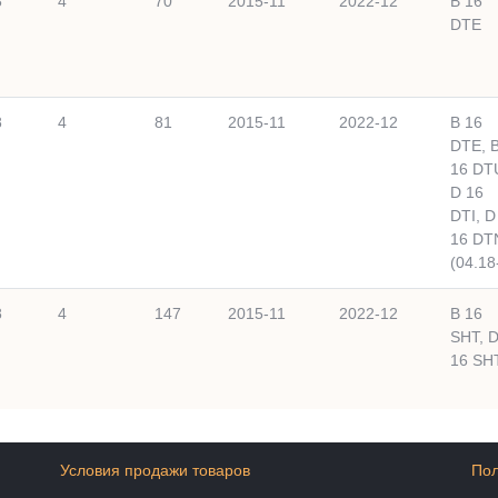
8
4
70
2015-11
2022-12
B 16
DTE
8
4
81
2015-11
2022-12
B 16
DTE, 
16 DT
D 16
DTI, D
16 DT
(04.18-
8
4
147
2015-11
2022-12
B 16
SHT, 
16 SH
Условия продажи товаров
Пол