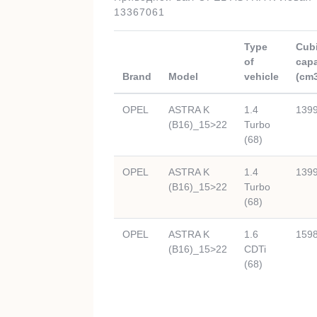
13367061
Type
Cub
of
capa
Brand
Model
vehicle
(cm
OPEL
ASTRA K
1.4
139
(B16)_15>22
Turbo
(68)
OPEL
ASTRA K
1.4
139
(B16)_15>22
Turbo
(68)
OPEL
ASTRA K
1.6
159
(B16)_15>22
CDTi
(68)