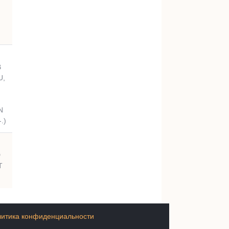
B
U,
N
.)
D
T
итика конфиденциальности