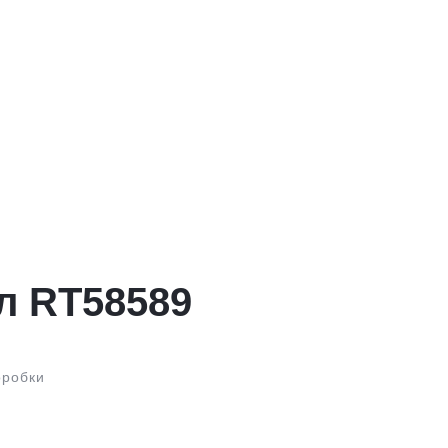
л RT58589
оробки