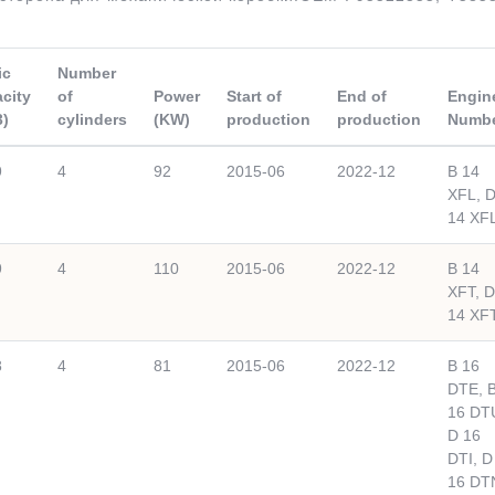
ic
Number
city
of
Power
Start of
End of
Engin
3)
cylinders
(KW)
production
production
Numb
9
4
92
2015-06
2022-12
B 14
XFL, 
14 XF
9
4
110
2015-06
2022-12
B 14
XFT, D
14 XF
8
4
81
2015-06
2022-12
B 16
DTE, 
16 DT
D 16
DTI, D
16 DT