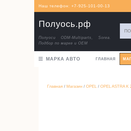
Перейти
Наш телефон: +7-925-101-00-13
к
содержимому
Полуось.рф
Искат
Полуоси ODM-Multiparts, Sorea.
Подбор по марке и ОЕМ
МАРКА АВТО
ГЛАВНАЯ
МА
Главная
/
Магазин
/
OPEL
/
OPEL ASTRA K 2