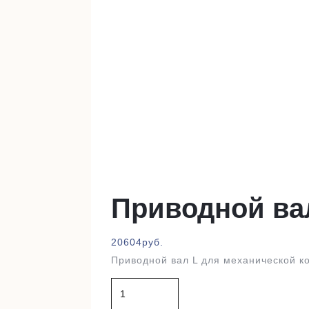
Приводной ва
20604
руб.
Приводной вал L для механической к
Количество
товара