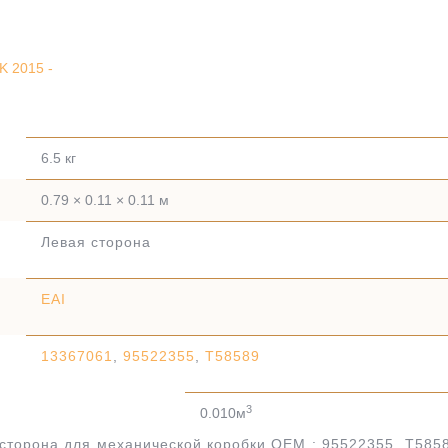
K 2015 -
6.5 кг
0.79 × 0.11 × 0.11 м
Левая сторона
EAI
13367061
,
95522355
,
T58589
3
0.010м
сторона для механической коробки.OEM : 95522355, T585