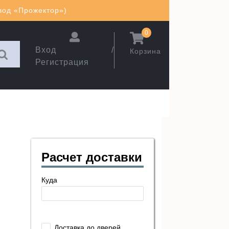
авод «Прожектор»)
0
Вход /
Корзина
Регистрация
Расчет доставки
Куда
Доставка до дверей