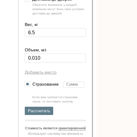
Обратите внимание у каждой
компании могут быть свои условия
доставки до дверей.
Вес, кг
Объем, м
3
Добавить место
Страхование
Если вам требуется страховка
груза, то поставьте галочку.
Рассчитать
Стоимость является
ориентировочной
Использует систему
kto-dostavit.ru