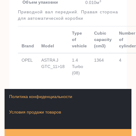
3
Объем упаковки
0.010м
Приводной вал передний. Правая сторона
для автоматической коробки
Type
Cubic
Number
of
capacity
of
Brand
Model
vehicle
(cm3)
cylinder
OPEL
ASTRA J
1.4
1364
4
GTC_11>18
Turbo
(08)
Политика конфиденциальности
Условия продажи товаров