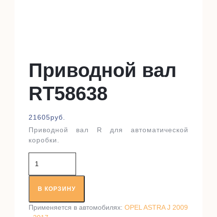
Приводной вал
RT58638
21605
руб.
Приводной вал R для автоматической
коробки.
Количество
товара
Приводной
вал
В КОРЗИНУ
RT58638
Применяется в автомобилях:
OPEL ASTRA J 2009