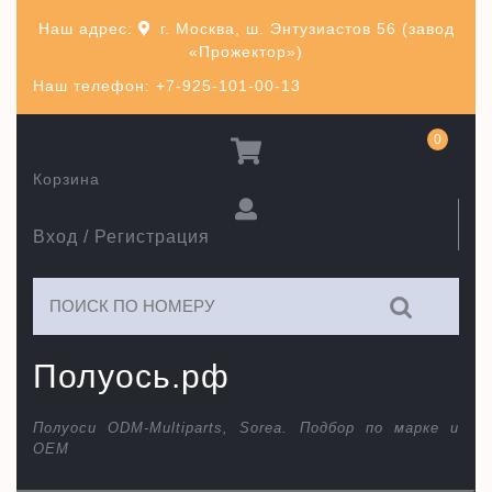
Перейти
Наш адрес:
г. Москва, ш. Энтузиастов 56 (завод
к
«Прожектор»)
содержимому
Наш телефон: +7-925-101-00-13
0
Корзина
Вход / Регистрация
Искать:
Полуось.рф
Полуоси ODM-Multiparts, Sorea. Подбор по марке и
ОЕМ