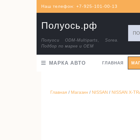
Перейти
Наш телефон: +7-925-101-00-13
к
содержимому
Полуось.рф
Искат
Полуоси ODM-Multiparts, Sorea.
Подбор по марке и ОЕМ
МАРКА АВТО
ГЛАВНАЯ
МА
Главная
/
Магазин
/
NISSAN
/
NISSAN X-TRA