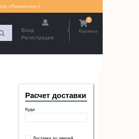
авод «Прожектор»)
0
Вход /
Корзина
Регистрация
Расчет доставки
Куда
Доставка до дверей