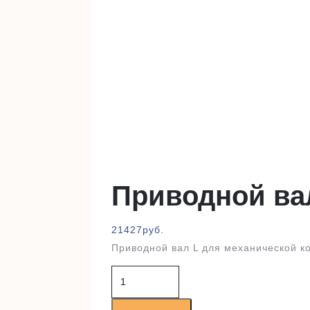
Приводной ва
21427
руб.
Приводной вал L для механической к
Количество
товара
Приводной