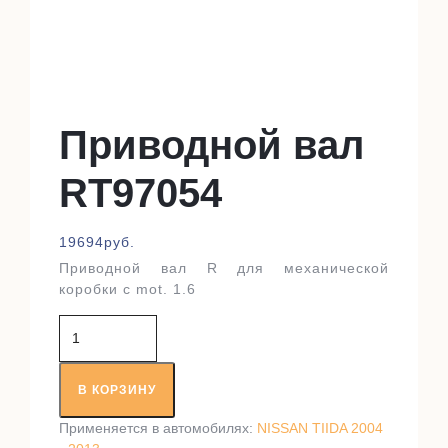
Приводной вал
RT97054
19694
руб.
Приводной вал R для механической
коробки с mot. 1.6
Количество
товара
Приводной
вал
В КОРЗИНУ
RT97054
Применяется в автомобилях:
NISSAN TIIDA 2004