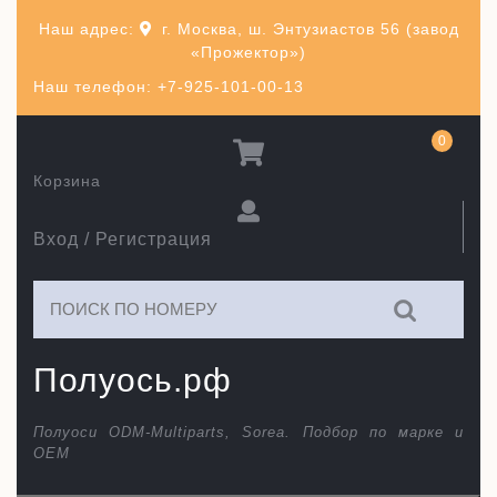
Перейти
Наш адрес:
г. Москва, ш. Энтузиастов 56 (завод
к
«Прожектор»)
содержимому
Наш телефон: +7-925-101-00-13
0
Корзина
Вход / Регистрация
Искать:
Полуось.рф
Полуоси ODM-Multiparts, Sorea. Подбор по марке и
ОЕМ