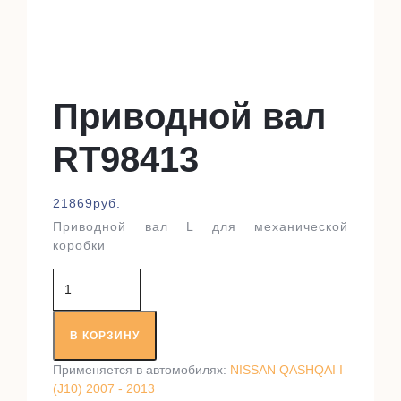
Приводной вал
RT98413
21869
руб.
Приводной вал L для механической
коробки
Количество
товара
Приводной
вал
В КОРЗИНУ
RT98413
Применяется в автомобилях:
NISSAN QASHQAI I
(J10) 2007 - 2013