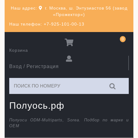
Перейти
Наш адрес:
г. Москва, ш. Энтузиастов 56 (завод
к
«Прожектор»)
содержимому
Наш телефон: +7-925-101-00-13
0
Корзина
Вход / Регистрация
Искать:
Полуось.рф
Полуоси ODM-Multiparts, Sorea. Подбор по марке и
ОЕМ