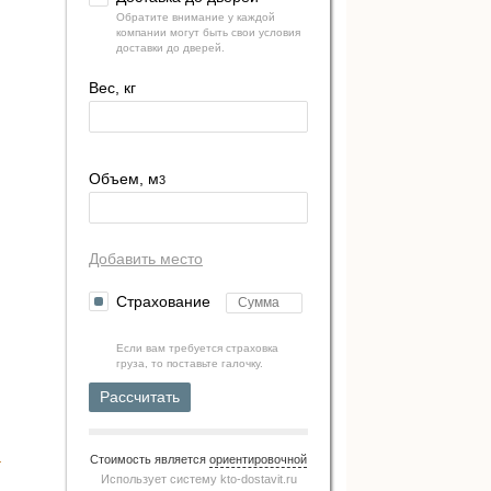
Обратите внимание у каждой
компании могут быть свои условия
доставки до дверей.
Вес, кг
Объем, м
3
Добавить место
Страхование
Если вам требуется страховка
груза, то поставьте галочку.
Рассчитать
Стоимость является
ориентировочной
Использует систему
kto-dostavit.ru