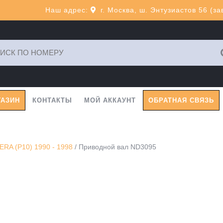
Наш адрес:
г. Москва, ш. Энтузиастов 56 (з
ь:
ГАЗИН
КОНТАКТЫ
МОЙ АККАУНТ
ОБРАТНАЯ СВЯЗЬ
RA (P10) 1990 - 1998
/ Приводной вал ND3095