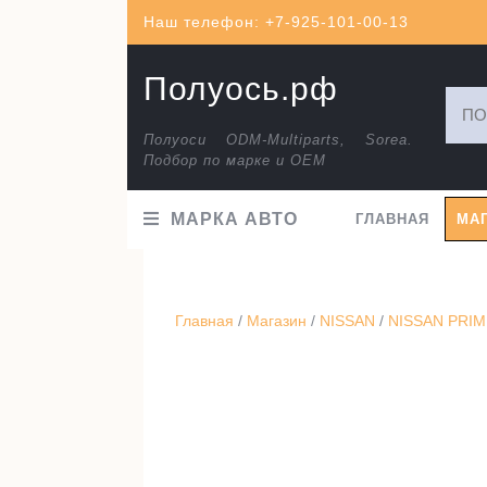
Перейти
Наш телефон: +7-925-101-00-13
к
содержимому
Полуось.рф
Искат
Полуоси ODM-Multiparts, Sorea.
Подбор по марке и ОЕМ
МАРКА АВТО
ГЛАВНАЯ
МА
Главная
/
Магазин
/
NISSAN
/
NISSAN PRIME