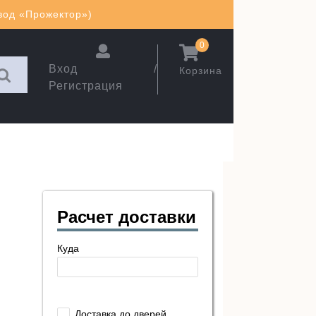
авод «Прожектор»)
0
Вход /
Корзина
Регистрация
Расчет доставки
Куда
Доставка до дверей