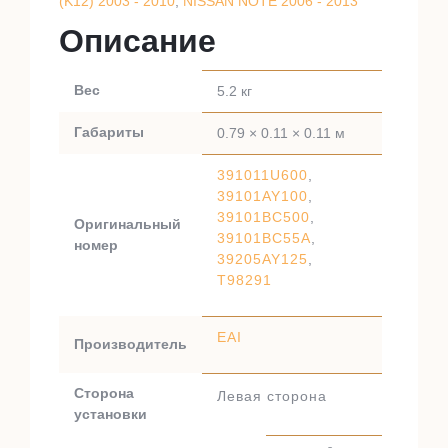
(K12) 2003 - 2010
,
NISSAN NOTE 2006 - 2013
Описание
Вес
5.2 кг
Габариты
0.79 × 0.11 × 0.11 м
391011U600
,
39101AY100
,
39101BC500
,
Оригинальный
39101BC55A
,
номер
39205AY125
,
T98291
EAI
Производитель
Сторона
Левая сторона
установки