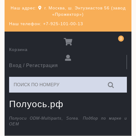
Перейти
Наш адрес:
г. Москва, ш. Энтузиастов 56 (завод
к
«Прожектор»)
содержимому
Наш телефон: +7-925-101-00-13
0
Корзина
Вход / Регистрация
Искать:
Полуось.рф
Полуоси ODM-Multiparts, Sorea. Подбор по марке и
ОЕМ