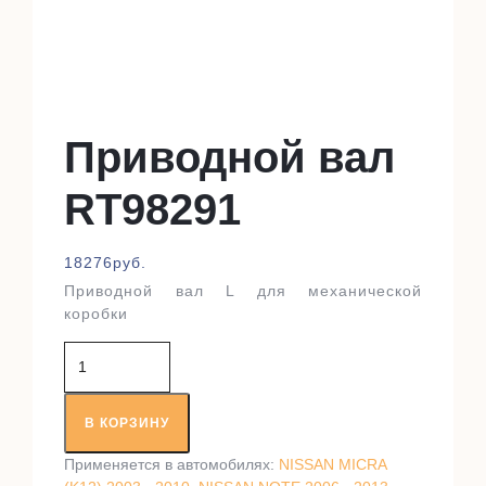
Приводной вал
RT98291
18276
руб.
Приводной вал L для механической
коробки
Количество
товара
Приводной
вал
В КОРЗИНУ
RT98291
Применяется в автомобилях:
NISSAN MICRA